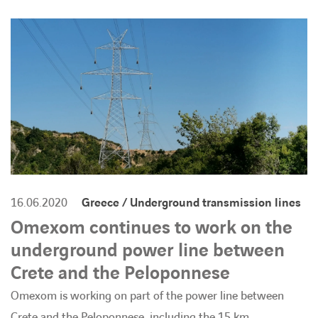
Transition énergétique
Expertise
Travailler chez Omexom
À la une
Contact
16.06.2020
Greece / Underground transmission lines
Omexom continues to work on the
linkedin
youtube
underground power line between
Crete and the Peloponnese
Omexom is working on part of the power line between
Crete and the Peloponnese, including the 15 km