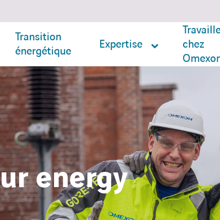
Travaill
Transition
Expertise
chez
énergétique
Omexo
ur energy