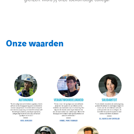
Energietransitie
Expertise
Onze waarden
Werken bij
Nieuws
Contact
linkedin
youtube