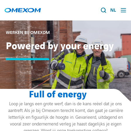
NL
Over ons
WERKEN BIJ OMEXOM
Powered by your energy
Energietransitie
Search
for:
Expertise
Werken bij
Full of energy
Nieuws
Loop je langs een grote werf, dan is de kans reëel dat je ons
aantreft. Als je bij Omexom terecht komt, dan gaat je carrière
Contact
letterlijk en figuurlijk de hoogte in. Gevarieerd, uitdagend en
vooral zeer ondernemend verleg je haast dagelijks je eigen
Over ons
grenzen. Word jij onze toekomstige collega?