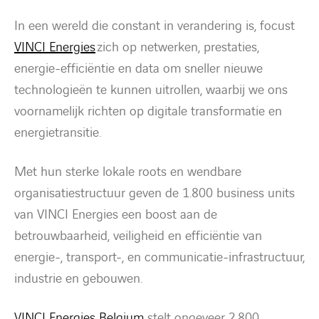
In een wereld die constant in verandering is, focust
Energietransitie
VINCI Energies
zich op netwerken, prestaties,
energie-efficiëntie en data om sneller nieuwe
Expertise
technologieën te kunnen uitrollen, waarbij we ons
voornamelijk richten op digitale transformatie en
Werken bij
energietransitie.
Nieuws
Met hun sterke lokale roots en wendbare
organisatiestructuur geven de 1.800 business units
Contact
van VINCI Energies een boost aan de
betrouwbaarheid, veiligheid en efficiëntie van
linkedin
youtube
energie-, transport-, en communicatie-infrastructuur,
industrie en gebouwen.
VINCI Energies Belgium
stelt ongeveer 2.800