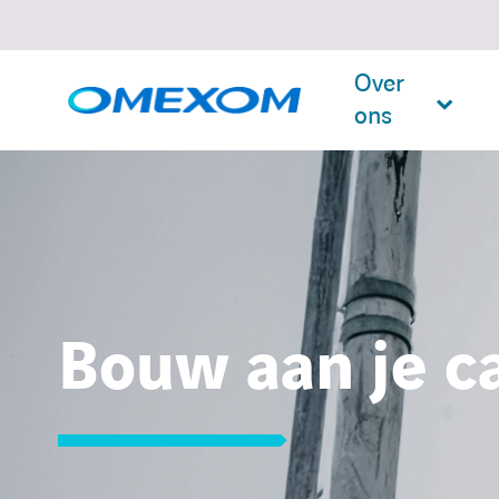
Over
ons
Search
for:
Bouw aan je ca