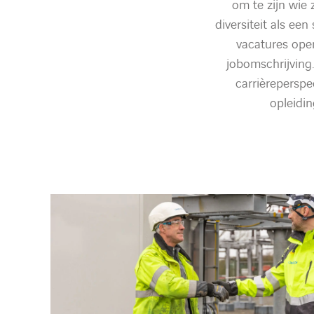
om te zijn wie 
diversiteit als e
vacatures ope
jobomschrijving.
carrièrepersp
opleidi