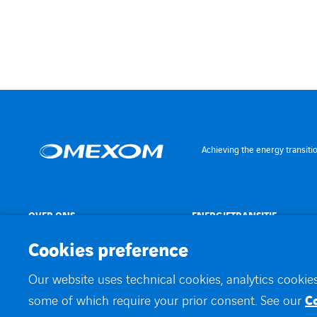
Achieving the energy transiti
OVER ONS
ENERGIETRANSITIE
Cookies preference
Our website uses technical cookies, analytics cookies
©
Omexom 2026
Contact
Juridische informatie
Werken bij
Privacybele
some of which require your prior consent. See our
C