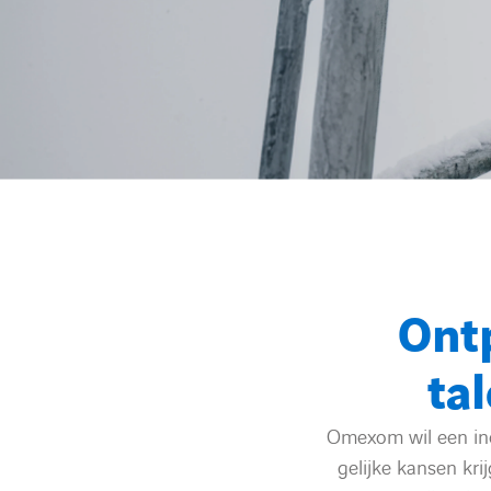
Ontp
ta
Omexom wil een incl
gelijke kansen krij