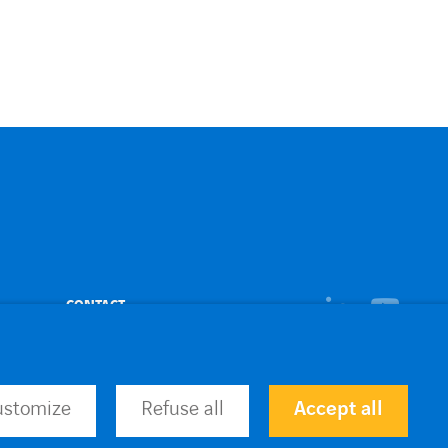
linkedin
CONTACT
youtub
ustomize
Refuse all
Accept all