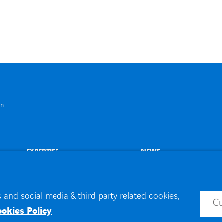
on
EXPERTISE
NEWS
 and social media & third party related cookies,
C
id
Toegankelijkheid
ookies Policy