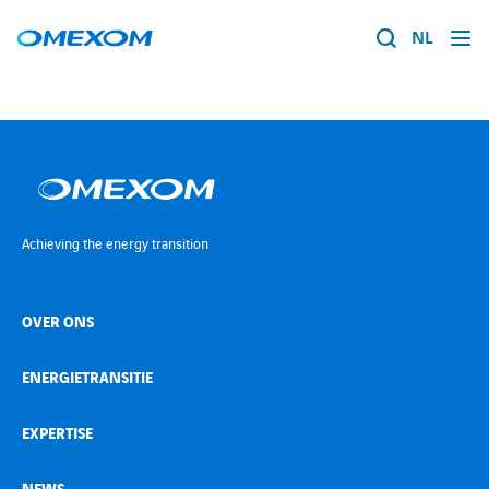
NL
Over ons
Energietransitie
Search
for:
Expertise
Achieving the energy transition
Werken bij
OVER ONS
Nieuws
ENERGIETRANSITIE
Contact
EXPERTISE
Over ons